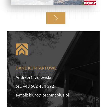
wpisy
« Starsze
DANE KONTAKTOWE
Andrzej Grzelewski
tel.
+48 502 454 572
e-mail:
biuro@techmaplus.pl