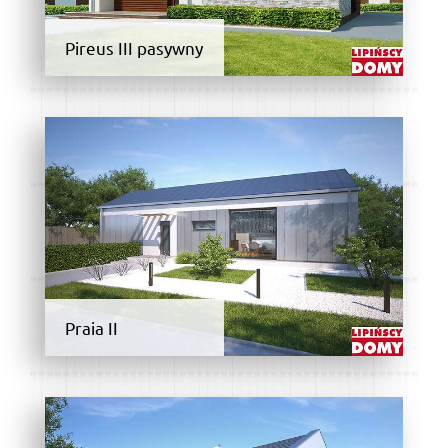
Pireus III pasywny
Praia II